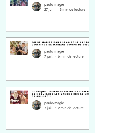
paulo-magie
27 juil.
3 min de lecture
Où se marier dans le40 et le 64? 10
Domaines de Mariage Coups de Cœur
paulo-magie
7 juil.
6 min de lecture
Pourquoi réserver votre magicien
de Noël dans les Landes dès le mois
de juillet ?
paulo-magie
3 juil.
2 min de lecture