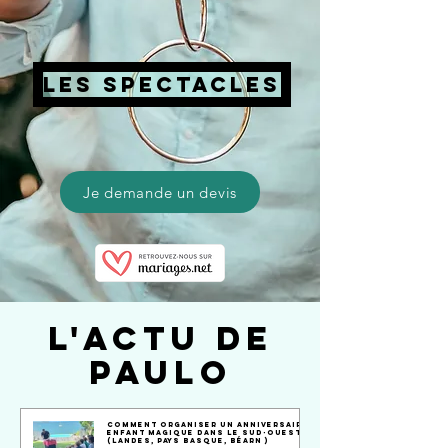
LES SPECTACLES
Je demande un devis
L'ACTU DE
PAULO
Comment organiser un anniversaire
enfant magique dans le Sud-Ouest ?
(Landes, Pays Basque, Béarn )