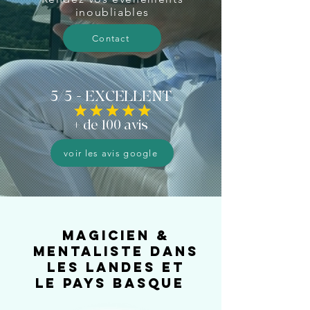
inoubliables
Contact
5/5 - EXCELLENT
+
de 100 avis
voir les avis google
Magicien &
mentaliste dans
les landes et
le
pays basque