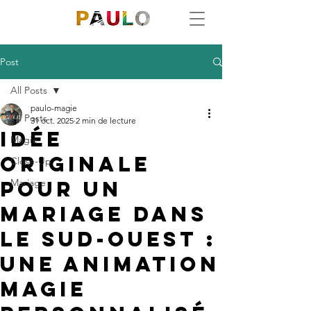
Post
All Posts
paulo-magie
All Posts
31 oct. 2025
2 min de lecture
Idée
Magie
originale
Close-Up
pour un
Mariage
mariage dans
le Sud-Ouest :
une animation
magie