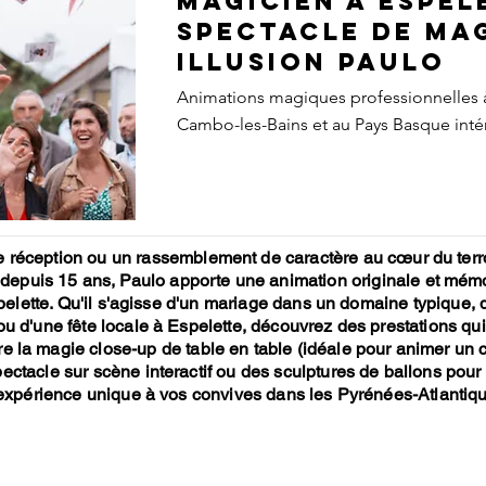
Magicien à Espel
Spectacle de Mag
Illusion Paulo
Animations magiques professionnelles à
Cambo-les-Bains et au Pays Basque intér
 réception ou un rassemblement de caractère au cœur du terr
 depuis 15 ans, Paulo apporte une animation originale et mém
lette. Qu'il s'agisse d'un mariage dans un domaine typique, 
u d'une fête locale à Espelette, découvrez des prestations qu
tre la magie close-up de table en table (idéale pour animer un 
ectacle sur scène interactif ou des sculptures de ballons pour 
expérience unique à vos convives dans les Pyrénées-Atlantiq