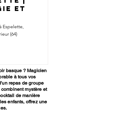
ette |
ie et
 Espelette,
ieur (64)
oir basque ? Magicien
orable à tous vos
d'un repas de groupe
i combinent mystère et
cocktail de manière
les enfants, offrez une
ues.